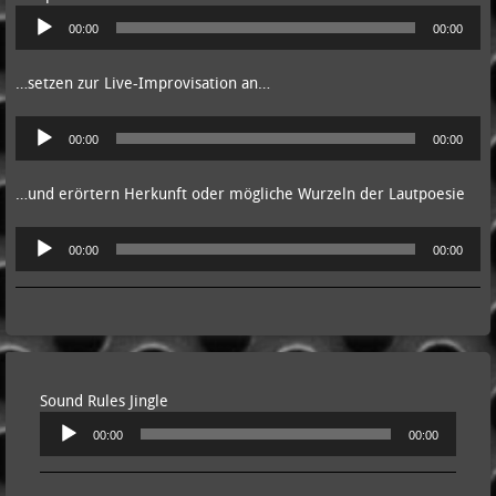
Audio-
00:00
00:00
Player
…setzen zur Live-Improvisation an…
Audio-
00:00
00:00
Player
…und erörtern Herkunft oder mögliche Wurzeln der Lautpoesie
Audio-
00:00
00:00
Player
Sound Rules Jingle
Audio-
00:00
00:00
Player