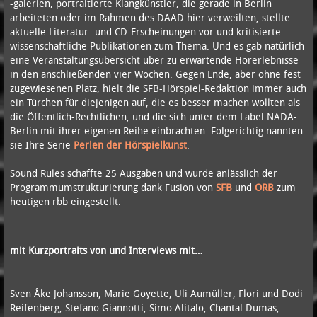
-galerien, portraitierte Klangkünstler, die gerade in Berlin
arbeiteten oder im Rahmen des DAAD hier verweilten, stellte
aktuelle Literatur- und CD-Erscheinungen vor und kritisierte
wissenschaftliche Publikationen zum Thema. Und es gab natürlich
eine Veranstaltungsübersicht über zu erwartende Hörerlebnisse
in den anschließenden vier Wochen. Gegen Ende, aber ohne fest
zugewiesenen Platz, hielt die SFB-Hörspiel-Redaktion immer auch
ein Türchen für diejenigen auf, die es besser machen wollten als
die Öffentlich-Rechtlichen, und die sich unter dem Label NADA-
Berlin mit ihrer eigenen Reihe einbrachten. Folgerichtig nannten
sie Ihre Serie
Perlen der Hörspielkunst
.
Sound Rules schaffte 25 Ausgaben und wurde anlässlich der
Programmumstrukturierung dank Fusion von
SFB
und
ORB
zum
heutigen rbb eingestellt.
mit Kurzportraits von und Interviews mit…
Sven Åke Johansson, Marie Goyette, Uli Aumüller, Flori und Dodi
Reifenberg, Stefano Giannotti, Simo Alitalo, Chantal Dumas,