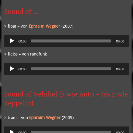
Sound of …
> float – von
Ephraim Wegner
(2007)
Audio-
00:00
00:00
Player
> fleiss – von randfunk
Audio-
00:00
00:00
Player
Sound of Vehikel (a wie Auto – bis z wie
Zeppelin)
> train – von
Ephraim Wegner
(2009)
Audio-
00:00
00:00