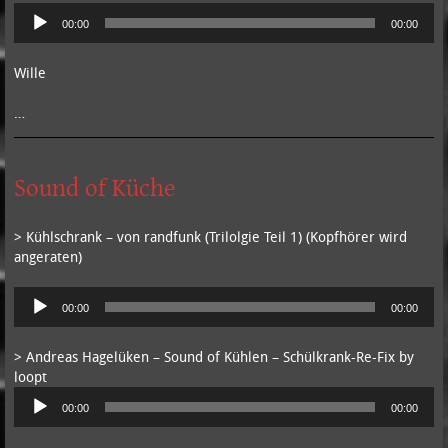
Audio-
00:00
00:00
Player
Wille
…
Sound of Küche
> Kühlschrank – von randfunk (Trilolgie Teil 1) (Kopfhörer wird
angeraten)
Audio-
00:00
00:00
Player
> Andreas Hagelüken – Sound of Kühlen – Schülkrank-Re-Fix by
loopt
Audio-
00:00
00:00
Player