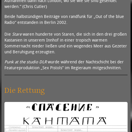
Aufnahmen dann nach London, wo sie wie sie sind gesendet
werden.“ (Chris Cutler)
Beide halbstündigen Beiträge von randfunk für „Out of the blue
Radio“ entstanden in Berlin 2002.
Die
Stare
waren hunderte von Staren, die sich in den drei großen
Kastanien in unserem Innhof in einer tropisch warmen
Sommernacht nieder ließen und ein wogendes Meer aus Gezeter
und Beruhigung erzeugten.
Punk at the studio DLR
wurde während der Nachtschicht bei der
Featureproduktion „Sex Pistols“ im Regieraum mitgeschnitten.
Die Rettung
A
P