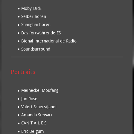
Moby-Dick…
Selber hören
Shanghai hören
Das fortwährende ES
Bienal international de Radio
Soundsurround
Portraits
Meinecke: Moufang
Jon Rose
Valeri Scherstjanoi
Amanda Stewart
CAN T A L E S
Eric Belgum