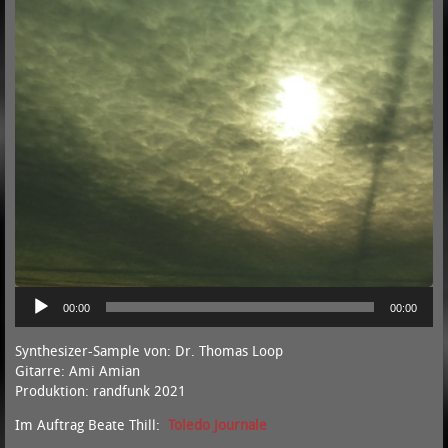
P
00:00
00:00
Synthesizer-Sample von: Dr. Thomas Loop
Gitarre: Ami Amian
Produktion: randfunk 2021
Im Auftrag Beate Thill:
Toledo Journale