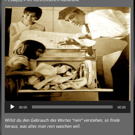
A
P
00:00
00:00
Willst du den Gebrauch des Wortes “rein” verstehen, so finde
heraus, was alles man rein waschen will.