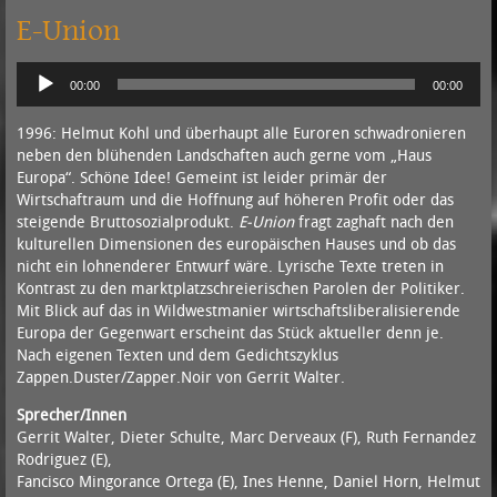
E-Union
Audio-
00:00
00:00
Player
1996: Helmut Kohl und überhaupt alle Euroren schwadronieren
neben den blühenden Landschaften auch gerne vom „Haus
Europa“. Schöne Idee! Gemeint ist leider primär der
Wirtschaftraum und die Hoffnung auf höheren Profit oder das
steigende Bruttosozialprodukt.
E-Union
fragt zaghaft nach den
kulturellen Dimensionen des europäischen Hauses und ob das
nicht ein lohnenderer Entwurf wäre. Lyrische Texte treten in
Kontrast zu den marktplatzschreierischen Parolen der Politiker.
Mit Blick auf das in Wildwestmanier wirtschaftsliberalisierende
Europa der Gegenwart erscheint das Stück aktueller denn je.
Nach eigenen Texten und dem Gedichtszyklus
Zappen.Duster/Zapper.Noir von Gerrit Walter.
Sprecher/Innen
Gerrit Walter, Dieter Schulte, Marc Derveaux (F), Ruth Fernandez
Rodriguez (E),
Fancisco Mingorance Ortega (E), Ines Henne, Daniel Horn, Helmut