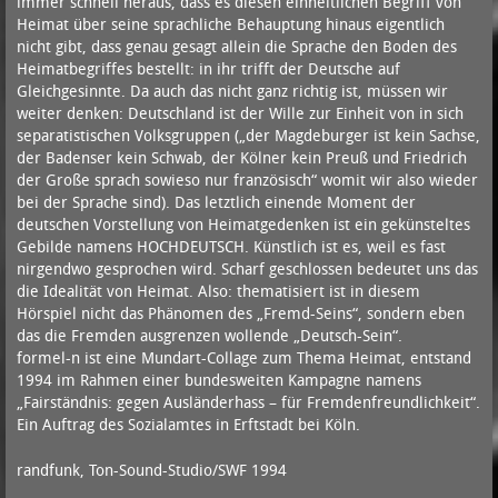
immer schnell heraus, dass es diesen einheitlichen Begriff von
Heimat über seine sprachliche Behauptung hinaus eigentlich
nicht gibt, dass genau gesagt allein die Sprache den Boden des
Heimatbegriffes bestellt: in ihr trifft der Deutsche auf
Gleichgesinnte. Da auch das nicht ganz richtig ist, müssen wir
weiter denken: Deutschland ist der Wille zur Einheit von in sich
separatistischen Volksgruppen („der Magdeburger ist kein Sachse,
der Badenser kein Schwab, der Kölner kein Preuß und Friedrich
der Große sprach sowieso nur französisch“ womit wir also wieder
bei der Sprache sind). Das letztlich einende Moment der
deutschen Vorstellung von Heimatgedenken ist ein gekünsteltes
Gebilde namens HOCHDEUTSCH. Künstlich ist es, weil es fast
nirgendwo gesprochen wird. Scharf geschlossen bedeutet uns das
die Idealität von Heimat. Also: thematisiert ist in diesem
Hörspiel nicht das Phänomen des „Fremd-Seins“, sondern eben
das die Fremden ausgrenzen wollende „Deutsch-Sein“.
formel-n ist eine Mundart-Collage zum Thema Heimat, entstand
1994 im Rahmen einer bundesweiten Kampagne namens
„Fairständnis: gegen Ausländerhass – für Fremdenfreundlichkeit“.
Ein Auftrag des Sozialamtes in Erftstadt bei Köln.
randfunk, Ton-Sound-Studio/SWF 1994