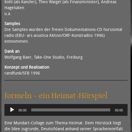
Kohl (als Kanzler), Theo Waigel (als Finanzminister), Andreas
Hagelüken
u.a.
Samples
Die Samples wurden der freien Dokumentations-CD horizontal
radio (EBU- ars acustica Aktion/ORF-Kunstradiio 1996)
entnommen.
Dank an
Wolfgang Baer, Take-One Studio, Freiburg
Konzept und Realisation
randfunk/SFB 1996
formeln – ein Heimat-Hörspiel
Audio-
00:00
00:00
Player
Eine Mundart-Collage zum Thema Heimat. Dem Hörstück liegt
die Idee zugrunde, Deutschland anhand seiner Sprachenvielfalt