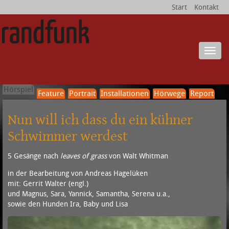
Start
Kontakt
Menu
Hörspiel
Feature
Portrait
Installationen
Hörwege
Report
Nun will ich dass du ein kühner
Schwimmer werdest
5 Gesänge nach
leaves of grass
von Walt Whitman
in der Bearbeitung von Andreas Hagelüken
mit: Gerrit Walter (engl.)
und Magnus, Sara, Yannick, Samantha, Serena u.a.,
sowie den Hunden Ira, Baby und Lisa
A