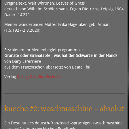
Originaltext: Walt Whitman: Leaves of Grass
deutsch von Wilhelm Schölermann, Eugen Dietrichs, Leipzig 1904
Dauer: 14’27’’
Meiner wunderbaren Mutter Erika Hagelüken geb. Amian
(1.5.1927-2.8.2020)
Erschienen im Medienbegleitprogramm zu:
Granate oder Granatapfel, was hat der Schwarze in der Hand?
von Dany Laferrière
aus dem Franzöischen übersetzt von Beate Thill
Verlag
Verlag Das Wunderhorn
kueche #2: waschmaschine – absolut
Ein Destillat des deutsch-französisch-sprachigen «waschmaschine
– essay(s) » im tschechischen Rundfunk.