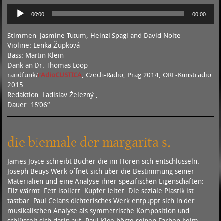
Audio-
00:00
00:00
Player
Stimmen: Jasmine Tutum, Heinzl Spagl and David Nolte
Violine: Lenka Župková
Bass: Martin Klein
Dank an Dr. Thomas Loop
randfunk/
rAdioCUSTICA
, Czech-Radio, Prag 2014, ORF-Kunstradio
2015
Redaktion: Ladislav Železný ‚
Dauer: 15’06“
die biennale der margarita s.
James Joyce schreibt Bücher die im Hören sich entschlüsseln.
Joseph Beuys Werk öffnet sich über die Bestimmung seiner
Materialien und eine Analyse ihrer spezifischen Eigenschaften:
Filz wärmt. Fett isoliert. Kupfer leitet. Die soziale Plastik ist
tastbar. Paul Celans dichterisches Werk entpuppt sich in der
musikalischen Analyse als symmetrische Komposition und
schlüsselt sich darin auf. Paul Klee hörte seinen Farben beim