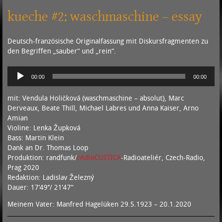
kueche #2: waschmaschine – essay
Deutsch-französische Originalfassung mit Diskursfragmenten zu
den Begriffen „sauber“ und „rein“.
Audio-
00:00
00:00
Player
mit: Vendula Holičková (waschmaschine – absolut), Marc
Derveaux, Beate Thill, Michael Labres und Anna Kaiser, Arno
Amian
Violine: Lenka Župková
Bass: Martin Klein
Dank an Dr. Thomas Loop
Produktion: randfunk/
rAdioCUSTICA
-Radioateliér, Czech-Radio,
Prag 2020
Redaktion: Ladislav Železný
Dauer: 17‘49‘‘/ 21’47“
Meinem Vater: Manfred Hagelüken 29.5.1923 – 20.1.2020